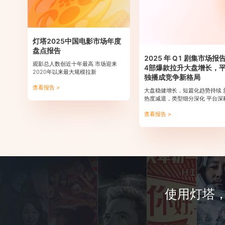
灯塔2025中国电影市场年度
盘点报告
2025 年 Q1 剧集市场报
观影总人数创近十年最高 市场迎来
4部爆款拉升大盘增长，
2020年以来最大规模拉新
独播成竞争新格局
查看报告 >
大盘稳健增长，短篇化趋势持续 
热度减退，类型细分深化 平台深
播，高分剧集激增 4部爆款剧集
查看报告 >
大盘
使用灯塔